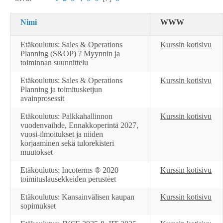
Nimi
WWW
Etäkoulutus: Sales & Operations
Kurssin kotisivu
Planning (S&OP) ? Myynnin ja
toiminnan suunnittelu
Etäkoulutus: Sales & Operations
Kurssin kotisivu
Planning ja toimitusketjun
avainprosessit
Etäkoulutus: Palkkahallinnon
Kurssin kotisivu
vuodenvaihde, Ennakkoperintä 2027,
vuosi-ilmoitukset ja niiden
korjaaminen sekä tulorekisteri
muutokset
Etäkoulutus: Incoterms ® 2020
Kurssin kotisivu
toimituslausekkeiden perusteet
Etäkoulutus: Kansainvälisen kaupan
Kurssin kotisivu
sopimukset