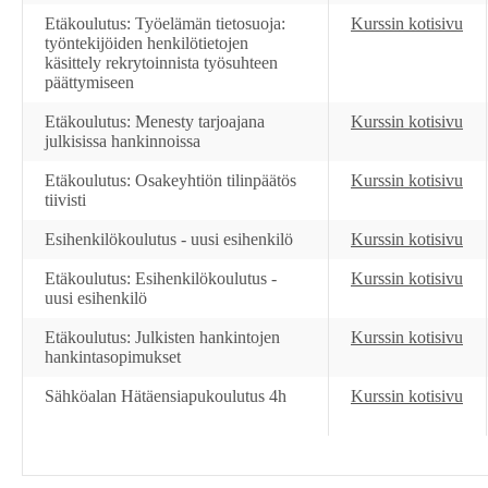
Etäkoulutus: Työelämän tietosuoja:
Kurssin kotisivu
työntekijöiden henkilötietojen
käsittely rekrytoinnista työsuhteen
päättymiseen
Etäkoulutus: Menesty tarjoajana
Kurssin kotisivu
julkisissa hankinnoissa
Etäkoulutus: Osakeyhtiön tilinpäätös
Kurssin kotisivu
tiivisti
Esihenkilökoulutus - uusi esihenkilö
Kurssin kotisivu
Etäkoulutus: Esihenkilökoulutus -
Kurssin kotisivu
uusi esihenkilö
Etäkoulutus: Julkisten hankintojen
Kurssin kotisivu
hankintasopimukset
Sähköalan Hätäensiapukoulutus 4h
Kurssin kotisivu