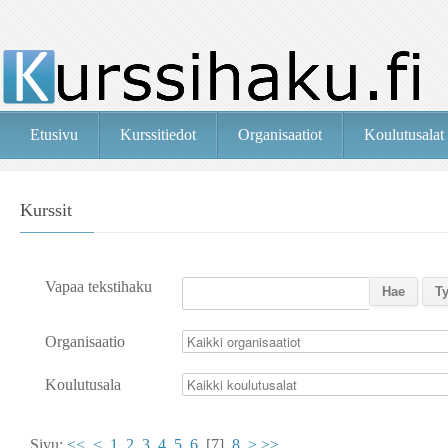
Etusivu
Kurssitiedot
Organisaatiot
Koulutusalat
Kurssit
Vapaa tekstihaku
Organisaatio
Koulutusala
Sivu:
<<
<
1
2
3
4
5
6
[7]
8
>
>>