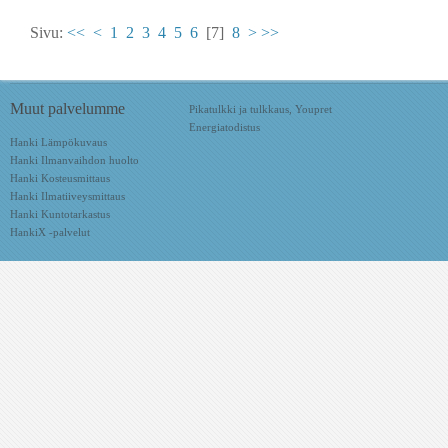
Sivu:
<<
<
1
2
3
4
5
6
[7]
8
>
>>
Muut palvelumme
Pikatulkki ja tulkkaus, Youpret
Energiatodistus
Hanki Lämpökuvaus
Hanki Ilmanvaihdon huolto
Hanki Kosteusmittaus
Hanki Ilmatiiveysmittaus
Hanki Kuntotarkastus
HankiX -palvelut