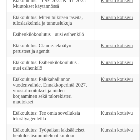
Etäkoulutus: JYSE 2025 & JIT 2025
Kurssin kotisivu
Muutokset käytännössä
Etäkoulutus: Miten tulkitsen taseita,
Kurssin kotisivu
tuloslaskelmia ja tunnuslukuja
Esihenkilökoulutus - uusi esihenkilö
Etäkoulutus: Claude-tekoälyn
Kurssin kotisivu
perusteet ja agentit
Etäkoulutus: Esihenkilökoulutus -
Kurssin kotisivu
uusi esihenkilö
Etäkoulutus: Palkkahallinnon
Kurssin kotisivu
vuodenvaihde, Ennakkoperintä 2027,
vuosi-ilmoitukset ja niiden
korjaaminen sekä tulorekisteri
muutokset
Etäkoulutus: Tee omia sovelluksia
Kurssin kotisivu
tekoälyagenteilla
Etäkoulutus: Työpaikan lakisääteiset
Kurssin kotisivu
henkilöstösuunnitelmat kuntoon