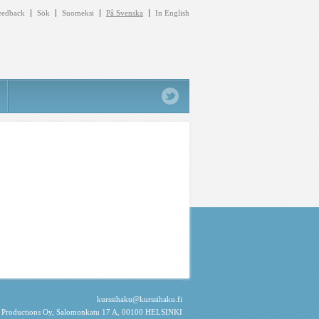
eedback
Sök
Suomeksi
På Svenska
In English
kurssihaku@kurssihaku.fi
e Productions Oy
, Salomonkatu 17 A, 00100 HELSINKI