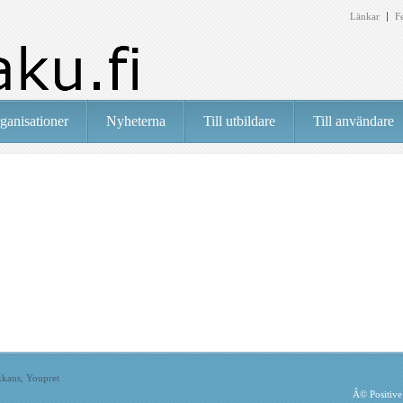
Länkar
F
ganisationer
Nyheterna
Till utbildare
Till användare
lkkaus, Youpret
Â©
Positiv