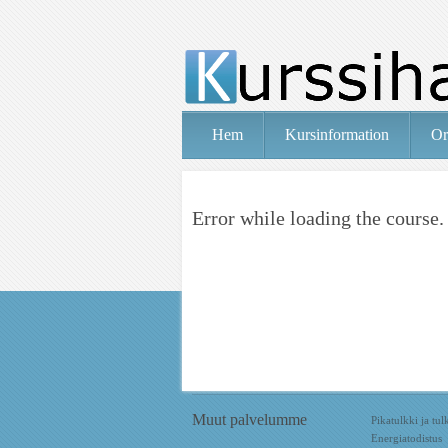
Hem
Kursinformation
Or
Error while loading the course.
Muut palvelumme
Pikatulkki ja tu
Energiatodistus