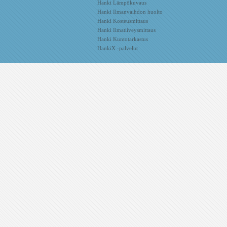
Hanki Lämpökuvaus
Hanki Ilmanvaihdon huolto
Hanki Kosteusmittaus
Hanki Ilmatiiveysmittaus
Hanki Kuntotarkastus
HankiX -palvelut