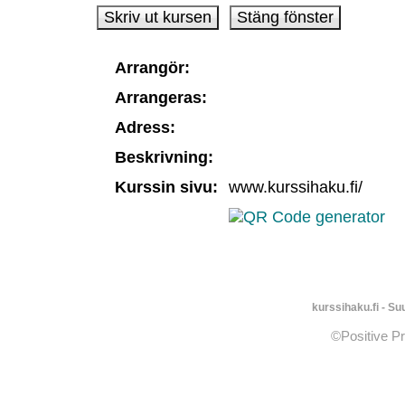
Arrangör:
Arrangeras:
Adress:
Beskrivning:
Kurssin sivu:
www.kurssihaku.fi/
kurssihaku.fi - S
©Positive P