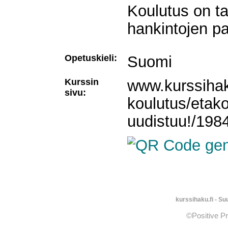
Koulutus on tar
hankintojen pa
Opetuskieli:
Suomi
Kurssin
www.kurssihaku
sivu:
koulutus/etako
uudistuu!/198
kurssihaku.fi - S
©Positive P