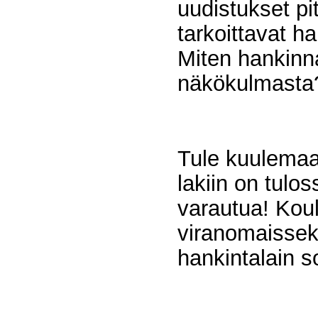
uudistukset pi
tarkoittavat h
Miten hankinna
näkökulmast
Tule kuulemaa
lakiin on tulos
varautua! Koul
viranomaissekt
hankintalain 