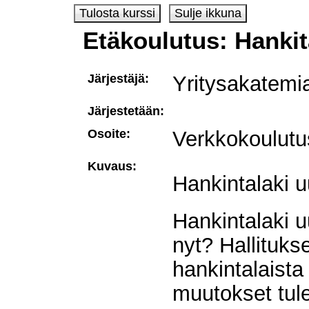
Etäkoulutus: Hankit
Järjestäjä:
Yritysakatemi
Järjestetään:
Osoite:
Verkkokoulutu
Kuvaus:
Hankintalaki u
Hankintalaki 
nyt? Hallituks
hankintalaista 
muutokset tul