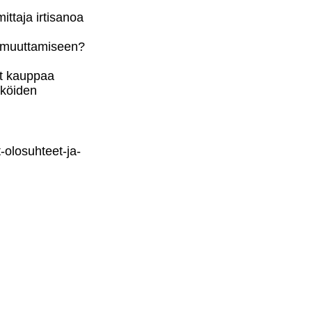
ttaja irtisanoa
i muuttamiseen?
vät kauppaa
iköiden
-olosuhteet-ja-