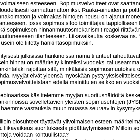
livoimaiseen esteeseen. Sopimusvelvoitteet ovat saatta
loudellisesti kannattamattomiksi. Raaka-aineiden ja polt
nnakoimaton ja voimakas hintojen nousu on ajanut monet 
lanteeseen, jossa sopimus sitoo toimittajaa tappiolliseen 
ikä sopimuksen hinnanmuutosmekanismit reagoi riittävän
uuttuneeseen tilanteeseen. Liikavaikeutta koskevaa ns.
 usein ole liitetty hankintasopimuksiin.
ityisesti julkisissa hankinoissa nämä tilanteet aiheuttavat
ein hinnat on määritelty kiinteiksi vuodeksi tai useammaks
nkintalaki rajoittaa sitä, minkälaisia sopimusmuutoksia 
hdä. Myyjät eivät yleensä myöskään pysty yksiselitteises
opimusvelvoitteistaan edellä mainittujen seikkojen vuoks
ebinaarissa käsittelemme myyjän suoritushäiriöitä keskei
ankinnoissa sovellettavien yleisten sopimusehtojen (JYSE
a haemme vastauksia muun muassa seuraaviin kysymyksi
lloin olosuhteet täyttävät ylivoimaisen esteen määritelm
. liikavaikeus suorituksesta pidättäytymiseen? Milloin s
ntoja voidaan kohtuullistaa?