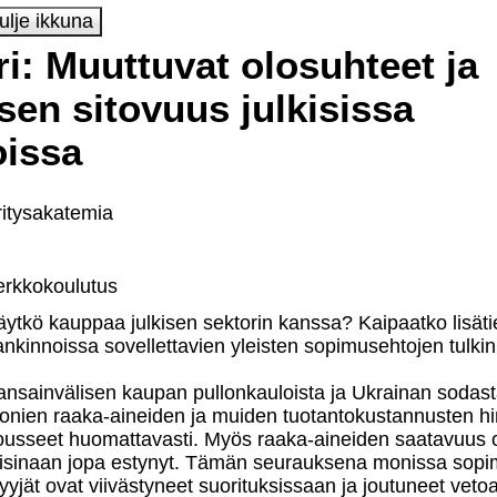
i: Muuttuvat olosuhteet ja
en sitovuus julkisissa
oissa
ritysakatemia
erkkokoulutus
ytkö kauppaa julkisen sektorin kanssa? Kaipaatko lisätie
ankinnoissa sovellettavien yleisten sopimusehtojen tulk
ansainvälisen kaupan pullonkauloista ja Ukrainan sodast
onien raaka-aineiden ja muiden tuotantokustannusten hi
ousseet huomattavasti. Myös raaka-aineiden saatavuus o
oisinaan jopa estynyt. Tämän seurauksena monissa sopi
yyjät ovat viivästyneet suorituksissaan ja joutuneet vet