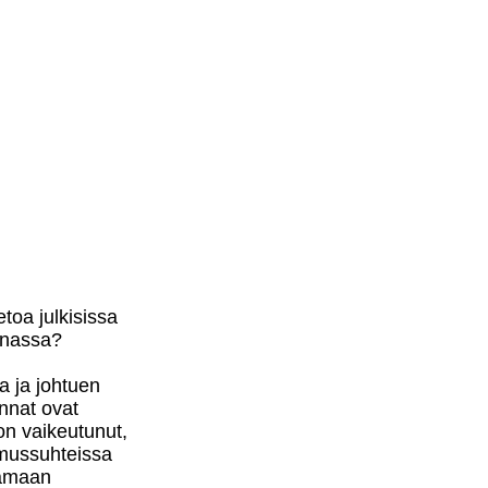
toa julkisissa
innassa?
a ja johtuen
nnat ovat
n vaikeutunut,
mussuhteissa
oamaan