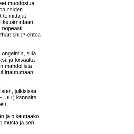
neet muodostua
toaineiden
toimittajat
liiketoimintaan,
 nopeasti
 ?hardship?-ehtoa
 ongelmia, sillä
i, ja toisaalta
on mahdollista
ti irtautumaan
i.
sten, julkisissa
, JIT) kannalta
in:
än ja oikeuttaako
opimusta ja sen