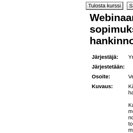
Webinaar
sopimuks
hankinn
Järjestäjä:
Y
Järjestetään:
Osoite:
V
Kuvaus:
Kä
h
K
m
n
t
m