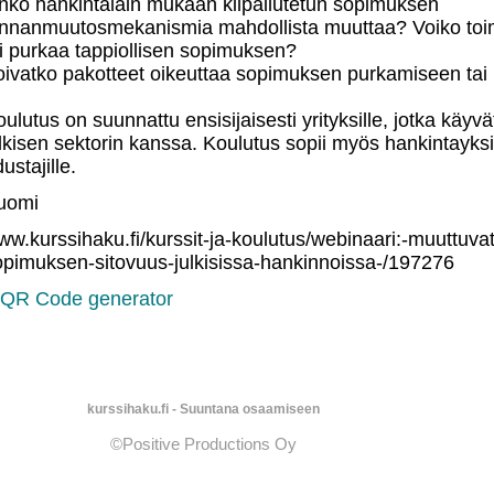
nko hankintalain mukaan kilpailutetun sopimuksen
innanmuutosmekanismia mahdollista muuttaa? Voiko toimi
ai purkaa tappiollisen sopimuksen?
oivatko pakotteet oikeuttaa sopimuksen purkamiseen ta
ulutus on suunnattu ensisijaisesti yrityksille, jotka käy
ulkisen sektorin kanssa. Koulutus sopii myös hankintayks
ustajille.
uomi
w.kurssihaku.fi/kurssit-ja-koulutus/webinaari:-muuttuvat
opimuksen-sitovuus-julkisissa-hankinnoissa-/197276
kurssihaku.fi - Suuntana osaamiseen
©Positive Productions Oy