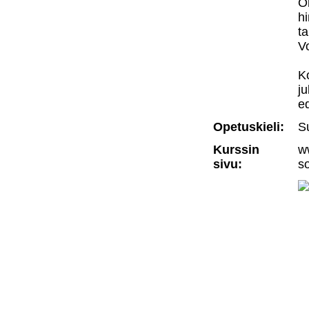
O
h
t
V
Ko
j
ed
Opetuskieli:
S
Kurssin
ww
sivu:
s