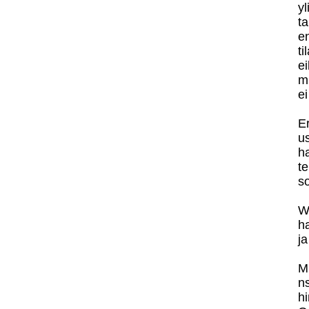
y
ta
e
ti
e
m
ei
Er
us
ha
te
s
W
h
j
Mi
ns
hi