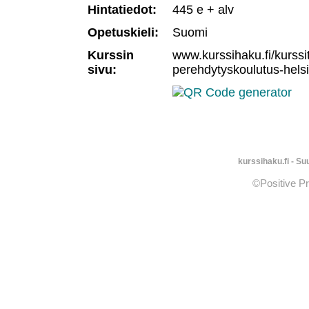
Hintatiedot:
445 e + alv
Opetuskieli:
Suomi
Kurssin
www.kurssihaku.fi/kurssit
sivu:
perehdytyskoulutus-hels
kurssihaku.fi - S
©Positive P