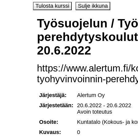
Työsuojelun / Ty
perehdytyskoulutu
20.6.2022
https://www.alertum.fi/k
tyohyvinvoinnin-perehd
Järjestäjä:
Alertum Oy
Järjestetään:
20.6.2022 - 20.6.2022
Avoin toteutus
Osoite:
Kuntatalo (Kokous- ja ko
Kuvaus:
0