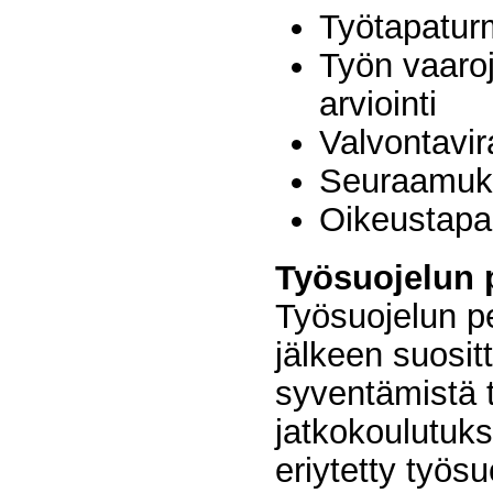
Työtapatur
Työn vaaroj
arviointi
Valvontavi
Seuraamuk
Oikeustapa
Työsuojelun 
Työsuojelun p
jälkeen suosit
syventämistä 
jatkokoulutuk
eriytetty työs