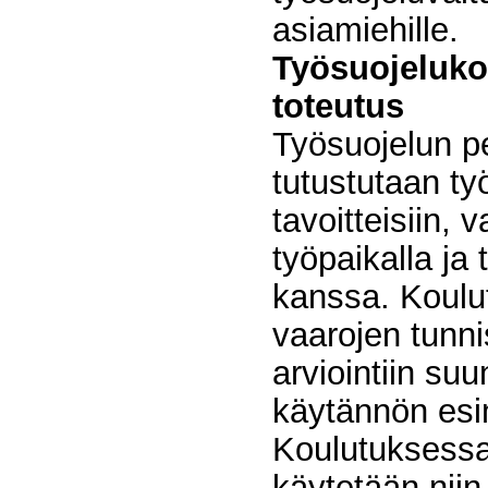
asiamiehille.
Työsuojelukou
toteutus
Työsuojelun p
tutustutaan ty
tavoitteisiin, 
työpaikalla ja
kanssa. Koulu
vaarojen tunni
arviointiin su
käytännön esi
Koulutuksessa 
käytetään nii