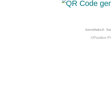
kurssihaku.fi - S
©Positive P