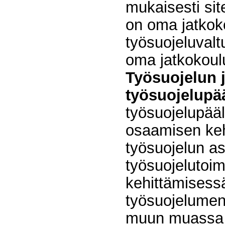
mukaisesti site
on oma jatkok
työsuojeluvalt
oma jatkokoul
Työsuojelun 
työsuojelupää
työsuojelupääll
osaamisen keh
työsuojelun as
työsuojelutoi
kehittämisess
työsuojelumene
muun muassa ri