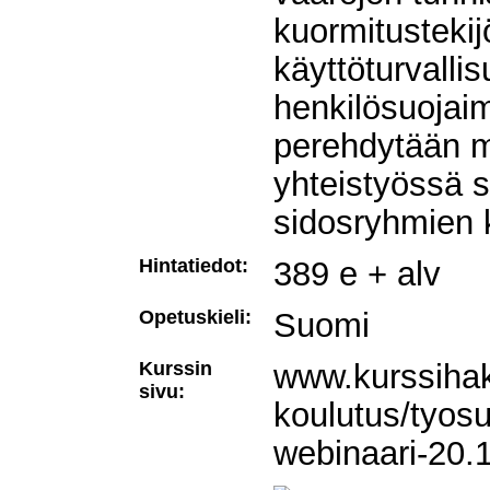
kuormitustekijö
käyttöturvallis
henkilösuojai
perehdytään m
yhteistyössä s
sidosryhmien
Hintatiedot:
389 e + alv
Opetuskieli:
Suomi
Kurssin
www.kurssihaku
sivu:
koulutus/tyosu
webinaari-20.