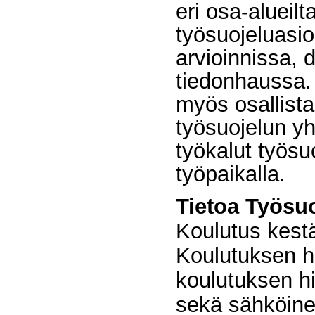
eri osa-alueil
työsuojeluasio
arvioinnissa,
tiedonhaussa.
myös osallist
työsuojelun yh
työkalut työsu
työpaikalla.
Tietoa
Työsuo
Koulutus kestä
Koulutuksen h
koulutuksen hi
sekä sähköine