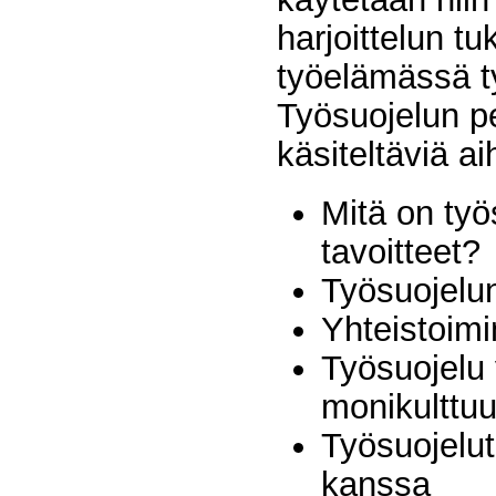
harjoittelun 
työelämässä t
Työsuojelun p
käsiteltäviä 
Mitä on työ
tavoitteet
Työsuojelun
Yhteistoim
Työsuojelu 
monikulttuu
Työsuojelut
kanssa