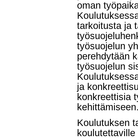
oman työpaika
Koulutuksessa
tarkoitusta ja t
työsuojeluhenk
työsuojelun yh
perehdytään k
työsuojelun sis
Koulutuksessa 
ja konkreettis
konkreettisia 
kehittämiseen
Koulutuksen t
koulutettavill