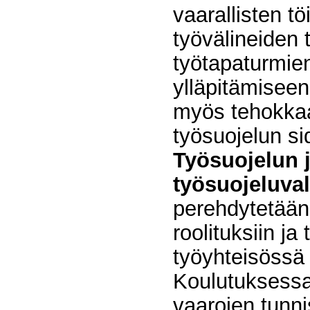
vaarallisten t
työvälineiden 
työtapaturmien
ylläpitämisee
myös tehokka
työsuojelun s
Työsuojelun 
työsuojeluvalt
perehdytetään 
roolituksiin j
työyhteisössä 
Koulutuksess
vaarojen tunnis