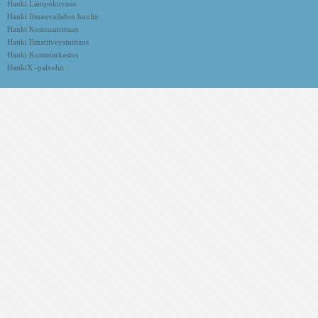
Hanki Lämpökuvaus
Hanki Ilmanvaihdon huolto
Hanki Kosteusmittaus
Hanki Ilmatiiveysmittaus
Hanki Kuntotarkastus
HankiX -palvelut