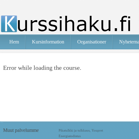
Hem
Kursinformation
Organisationer
Nyhetern
Error while loading the course.
Muut palvelumme
Pikatulkki ja tulkkaus, Youpret
Energiatodistus