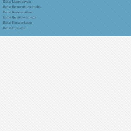
Hanki Lämpökuvaus
Hanki Ilmanvaihdon huolto
Hanki Kosteusmittaus
Hanki Ilmatiiveysmittaus
Hanki Kuntotarkastus
HankiX -palvelut