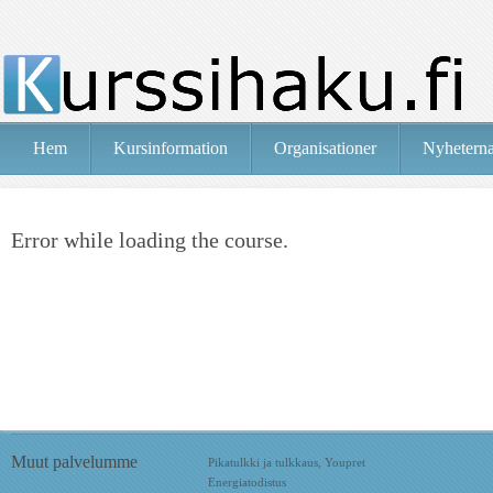
Hem
Kursinformation
Organisationer
Nyhetern
Error while loading the course.
Muut palvelumme
Pikatulkki ja tulkkaus, Youpret
Energiatodistus