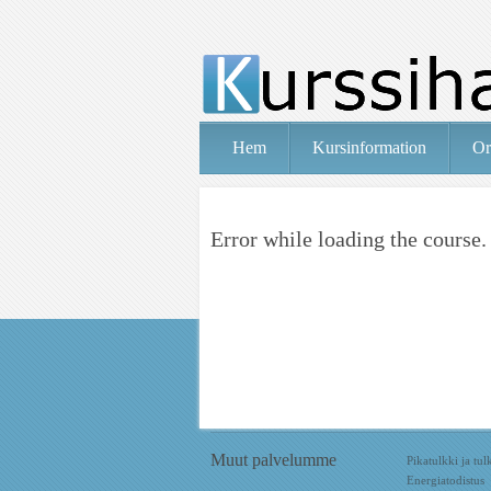
Hem
Kursinformation
Or
Error while loading the course.
Muut palvelumme
Pikatulkki ja tu
Energiatodistus