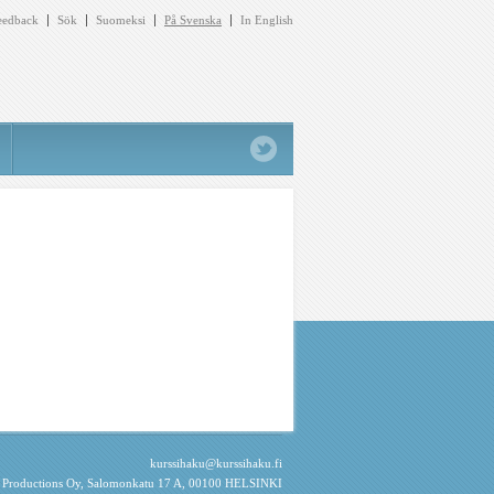
eedback
Sök
Suomeksi
På Svenska
In English
kurssihaku@kurssihaku.fi
e Productions Oy
, Salomonkatu 17 A, 00100 HELSINKI