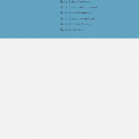
Hanki Lämpökuvaus
Hanki Ilmanvaihdon huolto
Hanki Kosteusmittaus
Hanki Ilmatiiveysmittaus
Hanki Kuntotarkastus
HankiX -palvelut