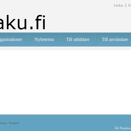
Länkar
F
ganisationer
Nyheterna
Till utbildare
Till användare
lkkaus, Youpret
Â©
Positiv