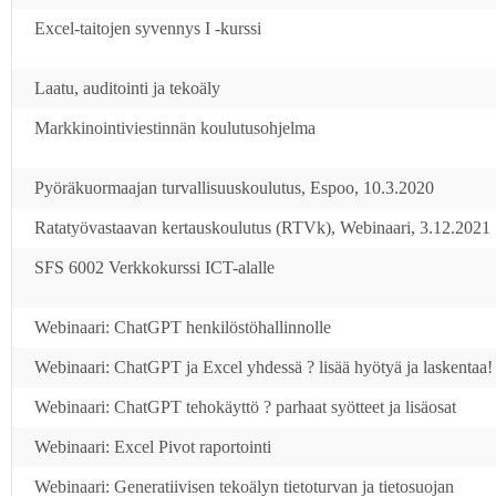
Excel-taitojen syvennys I -kurssi
Laatu, auditointi ja tekoäly
Markkinointiviestinnän koulutusohjelma
Pyöräkuormaajan turvallisuuskoulutus, Espoo, 10.3.2020
Ratatyövastaavan kertauskoulutus (RTVk), Webinaari, 3.12.2021
SFS 6002 Verkkokurssi ICT-alalle
Webinaari: ChatGPT henkilöstöhallinnolle
Webinaari: ChatGPT ja Excel yhdessä ? lisää hyötyä ja laskentaa!
Webinaari: ChatGPT tehokäyttö ? parhaat syötteet ja lisäosat
Webinaari: Excel Pivot raportointi
Webinaari: Generatiivisen tekoälyn tietoturvan ja tietosuojan