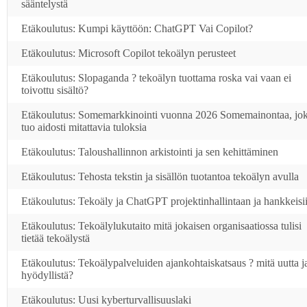
sääntelystä
Etäkoulutus: Kumpi käyttöön: ChatGPT Vai Copilot?
Etäkoulutus: Microsoft Copilot tekoälyn perusteet
Etäkoulutus: Slopaganda ? tekoälyn tuottama roska vai vaan ei
toivottu sisältö?
Etäkoulutus: Somemarkkinointi vuonna 2026 Somemainontaa, jo
tuo aidosti mitattavia tuloksia
Etäkoulutus: Taloushallinnon arkistointi ja sen kehittäminen
Etäkoulutus: Tehosta tekstin ja sisällön tuotantoa tekoälyn avulla
Etäkoulutus: Tekoäly ja ChatGPT projektinhallintaan ja hankkeisi
Etäkoulutus: Tekoälylukutaito mitä jokaisen organisaatiossa tulisi
tietää tekoälystä
Etäkoulutus: Tekoälypalveluiden ajankohtaiskatsaus ? mitä uutta j
hyödyllistä?
Etäkoulutus: Uusi kyberturvallisuuslaki