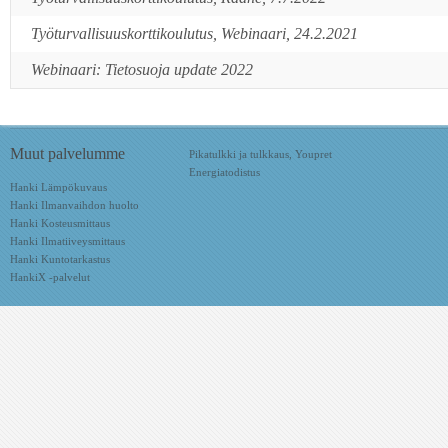
Työturvallisuuskorttikoulutus, Webinaari, 24.2.2021
Webinaari: Tietosuoja update 2022
Muut palvelumme
Pikatulkki ja tulkkaus, Youpret
Energiatodistus
Hanki Lämpökuvaus
Hanki Ilmanvaihdon huolto
Hanki Kosteusmittaus
Hanki Ilmatiiveysmittaus
Hanki Kuntotarkastus
HankiX -palvelut